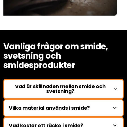
Vanliga frågor om smide,
svetsning och
smidesprodukter
Vad är skillnaden mellan smide och
svetsning?
Smide är en hantverksmetod där metall bearbetas
Vilka material används i smide?
genom formning, bockning och ibland uppvärmning –
ofta för att skapa räcken, grindar eller dekorativa
De vanligaste materialen är stål, smidesjärn och
detaljer. Svetsning handlar om att sammanfoga
Vad kostar ett räcke i smide?
rostfritt stål. Även aluminium används ibland, särskilt