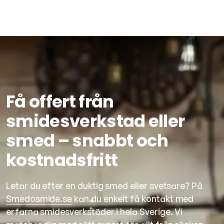
Få offert från
smidesverkstad eller
smed – snabbt och
kostnadsfritt
Letar du efter en duktig smed eller svetsare? På
Smedosmide.se
kan du enkelt få kontakt med
erfarna smidesverkstäder i hela Sverige. Vi