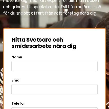
matchar dig med rätt expert för allt från räcken
och grindar till specialsmide. Fyll i formuläret – så
får du snabbt offert från rätt företag nära dig.
Hitta Svetsare och
smidesarbete nära dig
Namn
Email
Telefon