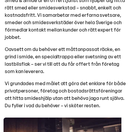
Smed & Smide är en offerttjänst som hjälper dig hitta
rätt smed eller smidesverkstad – snabbt, enkelt och
kostnadsfritt. Vi samarbetar med erfarna svetsare,
smeder och smidesverkstäder över hela Sverige och
förmedlar kontakt mellan kunder och rätt expert för
jobbet.
Oavsett om du behöver ett måttanpassat räcke, en
grind i smide, en specialtrappa eller svetsning av ett
lastbilsflak – ser vi till att du får offert från företag
som kan leverera.
Vi grundades med målet att göra det enklare för både
privatpersoner, företag och bostadsrättsföreningar
att hitta smideshjälp utan att behöva jaga runt själva.
Du fyller i vad du behöver – vi sköter resten.